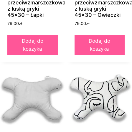
przeciwzmarszczkowa
przeciwzmarszczkow
z łuską gryki
z łuską gryki
45×30 – Łapki
45×30 – Owieczki
79.00
zł
79.00
zł
Dodaj do
Dodaj do
koszyka
koszyka