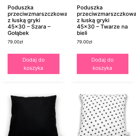
Poduszka
Poduszka
przeciwzmarszczkowa
przeciwzmarszczkow
z łuską gryki
z łuską gryki
45×30 – Szara –
45×30 – Twarze na
Gołąbek
bieli
79.00
zł
79.00
zł
Dodaj do
Dodaj do
koszyka
koszyka