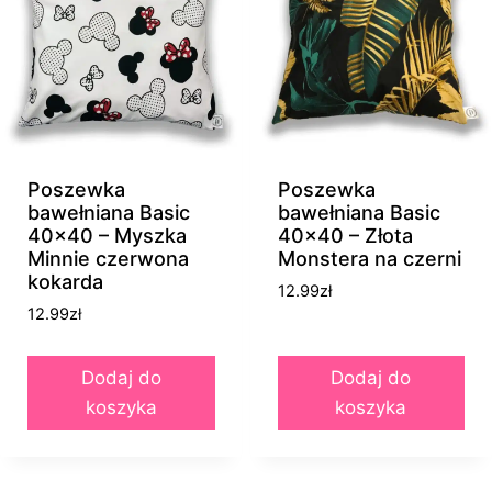
Poszewka
Poszewka
bawełniana Basic
bawełniana Basic
40×40 – Myszka
40×40 – Złota
Minnie czerwona
Monstera na czerni
kokarda
12.99
zł
12.99
zł
Dodaj do
Dodaj do
koszyka
koszyka