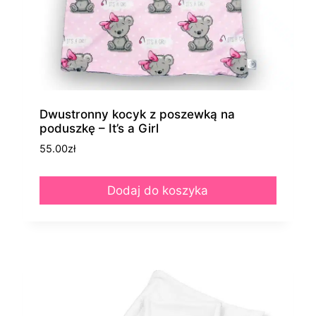
Dwustronny kocyk z poszewką na
poduszkę – It’s a Girl
55.00
zł
Dodaj do koszyka