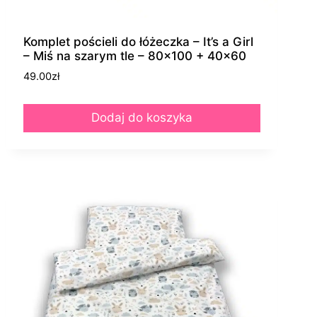
Komplet pościeli do łóżeczka – It’s a Girl
– Miś na szarym tle – 80×100 + 40×60
49.00
zł
Dodaj do koszyka