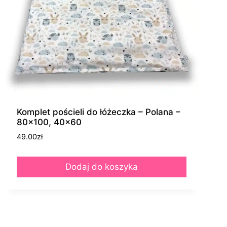
Komplet pościeli do łóżeczka – Polana –
80×100, 40×60
49.00
zł
Dodaj do koszyka