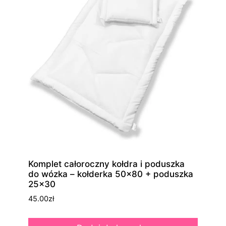
Komplet całoroczny kołdra i poduszka
do wózka – kołderka 50×80 + poduszka
25×30
45.00
zł