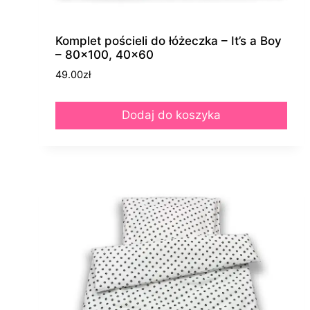
Komplet pościeli do łóżeczka – It’s a Boy
– 80×100, 40×60
49.00
zł
Dodaj do koszyka