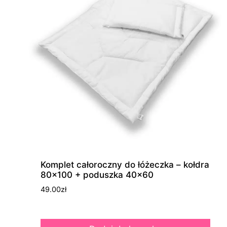
Komplet całoroczny do łóżeczka – kołdra
80×100 + poduszka 40×60
49.00
zł