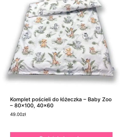
Komplet pościeli do łóżeczka – Baby Zoo
– 80×100, 40×60
49.00
zł