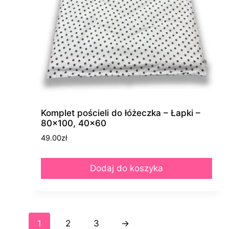
Komplet pościeli do łóżeczka – Łapki –
80×100, 40×60
49.00
zł
Dodaj do koszyka
1
2
3
→