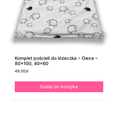
Komplet pościeli do łóżeczka – Owce –
80×100, 40×60
49.00
zł
Dodaj do koszyka