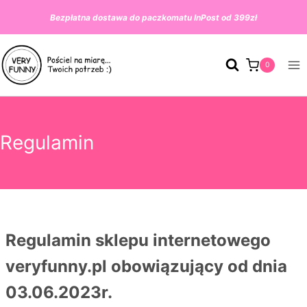
Przeskocz
Bezpłatna dostawa do paczkomatu InPost od 399zł
do
treści
0
Regulamin
Regulamin sklepu internetowego
veryfunny.pl obowiązujący od dnia
03.06.2023r.