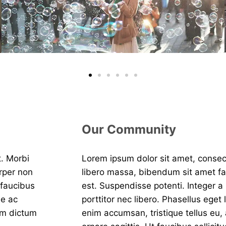
Our Community
t. Morbi
Lorem ipsum dolor sit amet, consect
orper non
libero massa, bibendum sit amet fac
 faucibus
est. Suspendisse potenti. Integer a 
ue ac
porttitor nec libero. Phasellus eget
am dictum
enim accumsan, tristique tellus eu