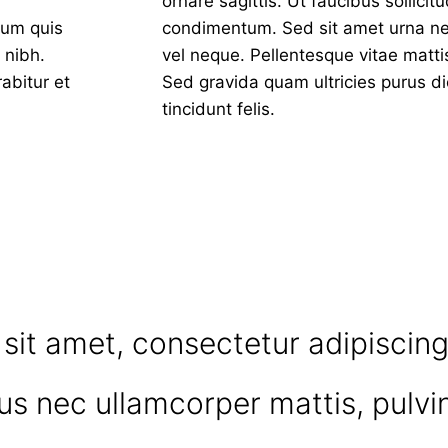
ornare sagittis. Ut faucibus sollici
ium quis
condimentum. Sed sit amet urna nec
 nibh.
vel neque. Pellentesque vitae matt
abitur et
Sed gravida quam ultricies purus di
tincidunt felis.
it amet, consectetur adipiscing 
ctus nec ullamcorper mattis, pulvi