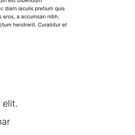
tudin est bibendum
 diam iaculis pretium quis
is eros, a accumsan nibh.
ctum hendrerit. Curabitur et
elit.
nar