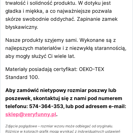
trwałość i solidność produktu. W dotyku jest
gładka i miękka, a co najważniejsze pozwala
skórze swobodnie oddychać. Zapinanie zamek
błyskawiczny.
Nasze produkty szyjemy sami. Wykonane są z
najlepszych materiałów i z niezwykłą starannością,
aby mogły służyć Ci wiele lat.
Materiały posiadają certyfikat: OEKO-TEX
Standard 100.
Aby zamówić nietypowy rozmiar poszwy lub
poszewek, skontaktuj się z nami pod numerem
telefonu: 574-364-353, lub pod adresem e-mail:
sklep@veryfunny.pl
.
Zdjęcie poglądowe – rozmiar wzoru może odbiegać od oryginału.
Różnice w kolorach grafik mogą wynikać z indywidualnych ustawień