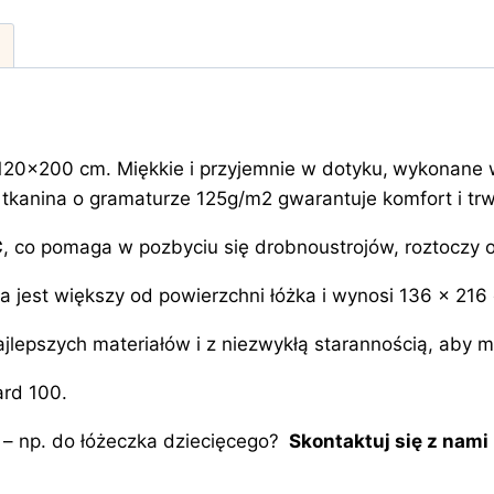
 120×200 cm. Miękkie i przyjemnie w dotyku,
wykonane
kanina o gramaturze 125g/m2 gwarantuje komfort i trw
C
, co pomaga w pozbyciu się drobnoustrojów, roztoczy o
ła jest większy od powierzchni łóżka i wynosi 136 x 216
epszych materiałów i z niezwykłą starannością, aby mog
ard 100.
– np. do łóżeczka dziecięcego?
Skontaktuj się z nami