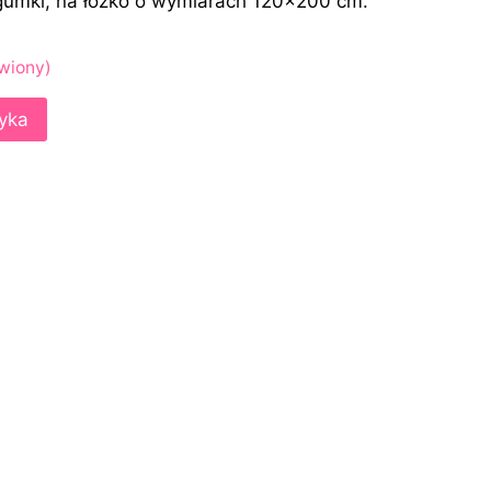
 gumki, na łóżko o wymiarach 120×200 cm.
wiony)
yka