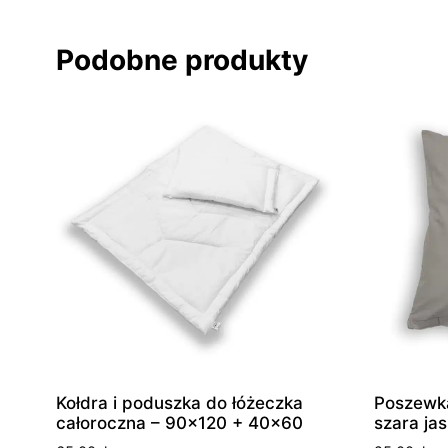
Podobne produkty
Kołdra i poduszka do łóżeczka
Poszewk
całoroczna – 90×120 + 40×60
szara ja