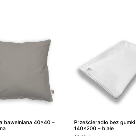
a bawełniana 40×40 –
Prześcieradło bez gumki
sna
140×200 – białe