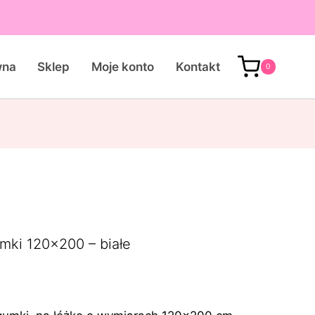
wna
Sklep
Moje konto
Kontakt
0
mki 120×200 – białe