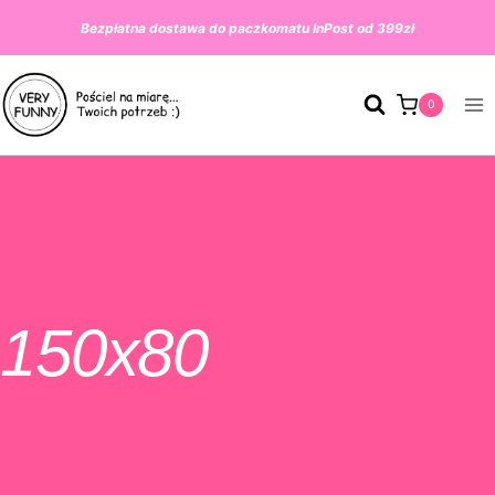
Przeskocz
Bezpłatna dostawa do paczkomatu InPost od 399zł
do
treści
0
150x80