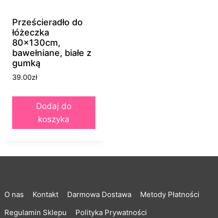
Prześcieradło do
łóżeczka
80x130cm,
bawełniane, białe z
gumką
39.00
zł
Dodaj do
koszyka
O nas
Kontakt
Darmowa Dostawa
Metody Płatności
Regulamin Sklepu
Polityka Prywatności