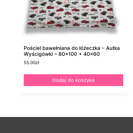
Pościel bawełniana do łóżeczka – Autka
Wyścigówki – 80×100 + 40×60
55.00
zł
Dodaj do koszyka