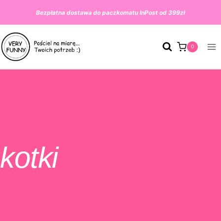
Przeskocz
Bezpłatna dostawa do paczkomatu InPost od 399zł
do
treści
0
kotki