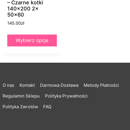
– Czarne kotki
140×200 2x
50×60
145.00
zł
Wybierz opcje
Ten
produkt
ma
wiele
wariantów.
O nas
Kontakt
Darmowa Dostawa
Metody Płatności
Opcje
Regulamin Sklepu
Polityka Prywatności
można
wybrać
Polityka Zwrotów
FAQ
na
stronie
produktu