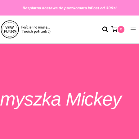
Przeskocz
Bezpłatna dostawa do paczkomatu InPost od 399zł
do
treści
0
myszka Mickey