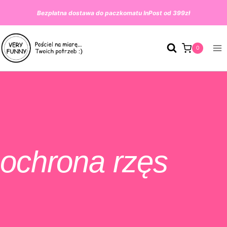
Przeskocz
Bezpłatna dostawa do paczkomatu InPost od 399zł
do
treści
0
ochrona rzęs