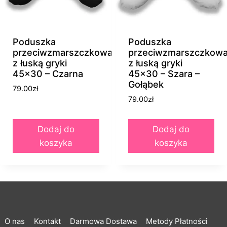
Poduszka
Poduszka
przeciwzmarszczkowa
przeciwzmarszczkow
z łuską gryki
z łuską gryki
45×30 – Czarna
45×30 – Szara –
Gołąbek
79.00
zł
79.00
zł
Dodaj do
Dodaj do
koszyka
koszyka
O nas
Kontakt
Darmowa Dostawa
Metody Płatności