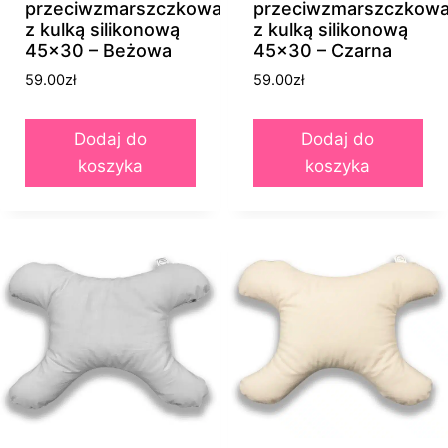
przeciwzmarszczkowa
przeciwzmarszczkow
z kulką silikonową
z kulką silikonową
45×30 – Beżowa
45×30 – Czarna
59.00
zł
59.00
zł
Dodaj do
Dodaj do
koszyka
koszyka