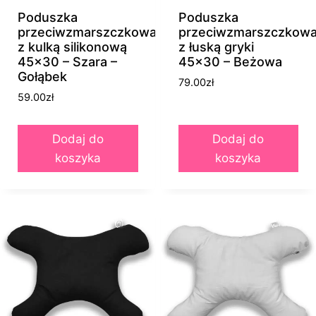
Poduszka
Poduszka
przeciwzmarszczkowa
przeciwzmarszczkow
z kulką silikonową
z łuską gryki
45×30 – Szara –
45×30 – Beżowa
Gołąbek
79.00
zł
59.00
zł
Dodaj do
Dodaj do
koszyka
koszyka