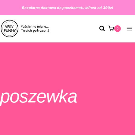
Przeskocz
Bezpłatna dostawa do paczkomatu InPost od 399zł
do
treści
0
poszewka