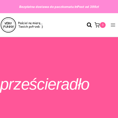
Przeskocz
Bezpłatna dostawa do paczkomatu InPost od 399zł
do
treści
0
prześcieradło