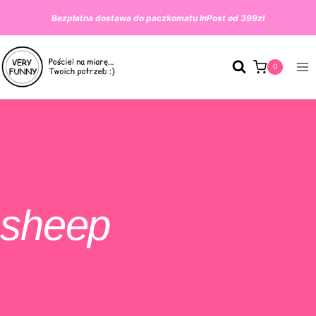
Przeskocz
Bezpłatna dostawa do paczkomatu InPost od 399zł
do
treści
0
sheep