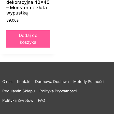
dekoracyjna 40×40
– Monstera z złotą
wypustką
39.00
zł
Dodaj do
koszyka
O nas
Kontakt
Darmowa Dostawa
Metody Płatności
Regulamin Sklepu
Polityka Prywatności
Polityka Zwrotów
FAQ