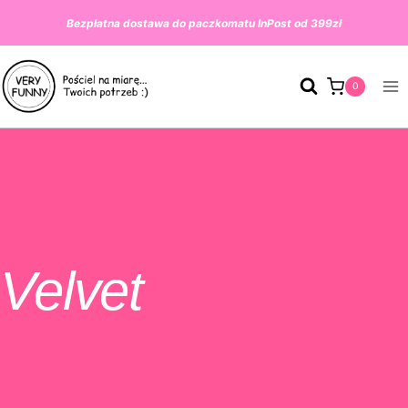
Przeskocz
Bezpłatna dostawa do paczkomatu InPost od 399zł
do
treści
0
Velvet