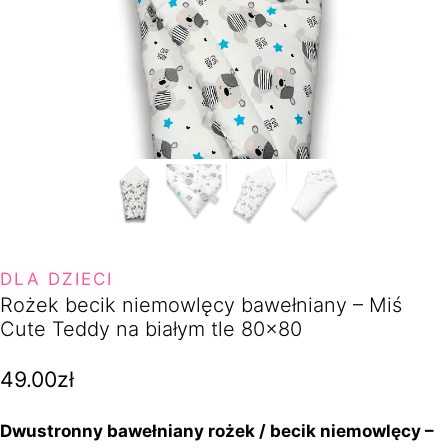
DLA DZIECI
Rożek becik niemowlęcy bawełniany – Miś
Cute Teddy na białym tle 80×80
49.00
zł
Dwustronny bawełniany rożek / becik niemowlęcy –