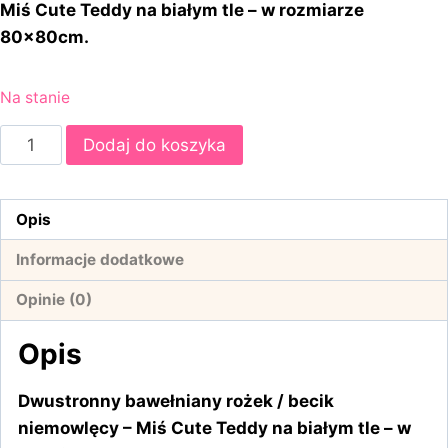
Miś Cute Teddy na białym tle – w rozmiarze
80x80cm.
Na stanie
ilość
Dodaj do koszyka
Rożek
becik
niemowlęcy
Opis
bawełniany
Informacje dodatkowe
–
Miś
Opinie (0)
Cute
Opis
Teddy
na
Dwustronny bawełniany rożek / becik
białym
niemowlęcy – Miś Cute Teddy na białym tle – w
tle