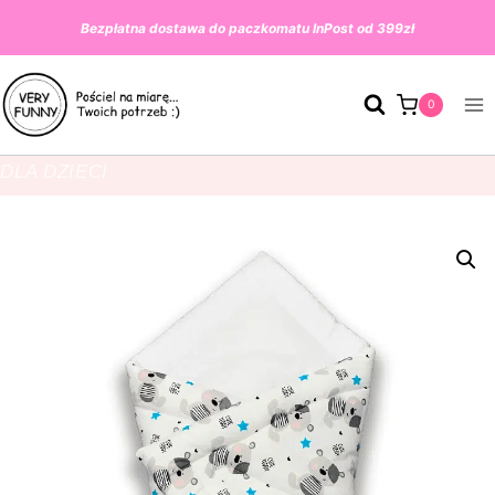
Przeskocz
Bezpłatna dostawa do paczkomatu InPost od 399zł
do
treści
0
DLA DZIECI