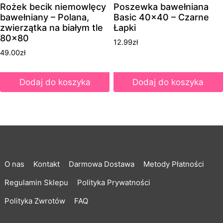
Rożek becik niemowlęcy
Poszewka bawełniana
bawełniany – Polana,
Basic 40×40 – Czarne
zwierzątka na białym tle
Łapki
80×80
12.99
zł
49.00
zł
Dodaj do koszyka
Dodaj do koszyka
O nas
Kontakt
Darmowa Dostawa
Metody Płatności
Regulamin Sklepu
Polityka Prywatności
Polityka Zwrotów
FAQ